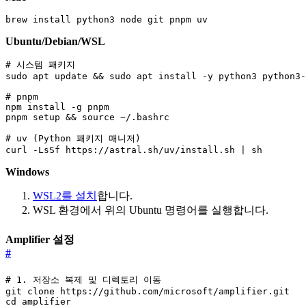
brew install python3 node git pnpm uv
Ubuntu/Debian/WSL
curl -LsSf https://astral.sh/uv/install.sh | sh
Windows
WSL2를 설치
합니다.
WSL 환경에서 위의 Ubuntu 명령어를 실행합니다.
Amplifier 설정
#