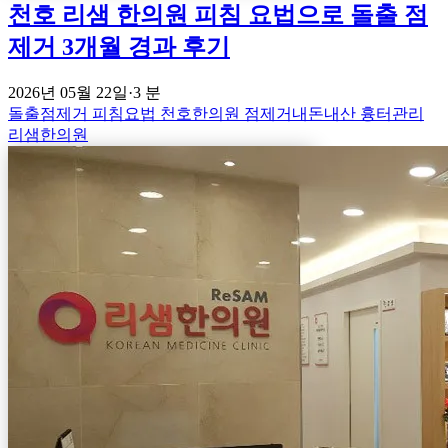
천호 리샘 한의원 피침 요법으로 돌출 점
제거 3개월 경과 후기
2026년 05월 22일
·
3 분
돌출점제거
피침요법
천호한의원
점제거내돈내산
흉터관리
리샘한의원