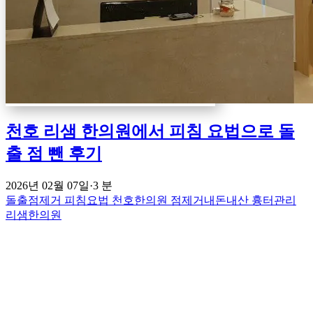
천호 리샘 한의원에서 피침 요법으로 돌
출 점 뺀 후기
2026년 02월 07일
·
3 분
돌출점제거
피침요법
천호한의원
점제거내돈내산
흉터관리
리샘한의원